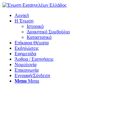
Αρχική
Η Ένωση
Ιστορικό
Διοικητικό Συμβούλιο
Καταστατικό
Επίκαιρα Θέματα
Εκδηλώσεις
Εφημερίδα
Άρθρα / Εισηγήσεις
Νομολογία
Επικοινωνία
Εγγραφή/Σύνδεση
Menu
Menu
Εισαγγελικός