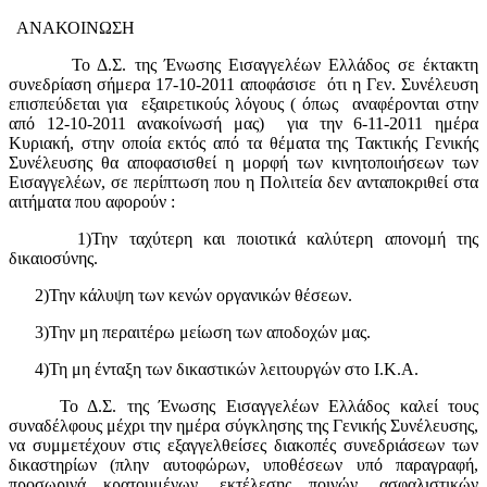
ΑΝΑΚΟΙΝΩΣΗ
Το Δ.Σ. της Ένωσης Εισαγγελέων Ελλάδος σε έκτακτη
συνεδρίαση σήμερα 17-10-2011 αποφάσισε ότι η Γεν. Συνέλευση
επισπεύδεται για εξαιρετικούς λόγους ( όπως αναφέρονται στην
από 12-10-2011 ανακοίνωσή μας) για την 6-11-2011 ημέρα
Κυριακή, στην οποία εκτός από τα θέματα της Τακτικής Γενικής
Συνέλευσης θα αποφασισθεί η μορφή των κινητοποιήσεων των
Εισαγγελέων, σε περίπτωση που η Πολιτεία δεν ανταποκριθεί στα
αιτήματα που αφορούν :
1)Την ταχύτερη και ποιοτικά καλύτερη απονομή της
δικαιοσύνης.
2)Την κάλυψη των κενών οργανικών θέσεων.
3)Την μη περαιτέρω μείωση των αποδοχών μας.
4)Τη μη ένταξη των δικαστικών λειτουργών στο Ι.Κ.Α.
Το Δ.Σ. της Ένωσης Εισαγγελέων Ελλάδος καλεί τους
συναδέλφους μέχρι την ημέρα σύγκλησης της Γενικής Συνέλευσης,
να συμμετέχουν στις εξαγγελθείσες διακοπές συνεδριάσεων των
δικαστηρίων (πλην αυτοφώρων, υποθέσεων υπό παραγραφή,
προσωρινά κρατουμένων, εκτέλεσης ποινών, ασφαλιστικών