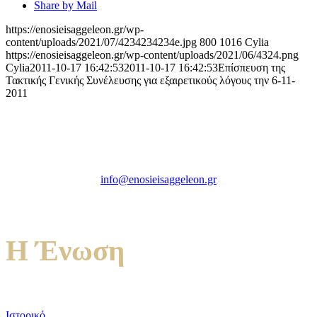
Share by Mail
https://enosieisaggeleon.gr/wp-
content/uploads/2021/07/4234234234e.jpg
800
1016
Cylia
https://enosieisaggeleon.gr/wp-content/uploads/2021/06/4324.png
Cylia
2011-10-17 16:42:53
2011-10-17 16:42:53
Eπίσπευση της
Τακτικής Γενικής Συνέλευσης για εξαιρετικούς λόγους την 6-11-
2011
Ένωση Εισαγγελέων Ελλάδος
Πρώην Σχολή Ευελπίδων,
Κτήριο 16 Aθήνα, 10167
info@enosieisaggeleon.gr
Τηλ.: 213 2156254
Η Ένωση
Ιστορικό