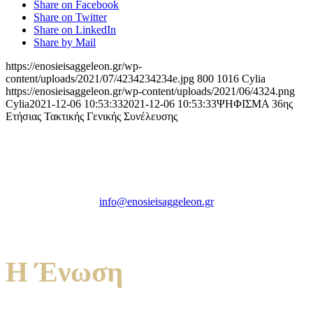
Share on Facebook
Share on Twitter
Share on LinkedIn
Share by Mail
https://enosieisaggeleon.gr/wp-
content/uploads/2021/07/4234234234e.jpg
800
1016
Cylia
https://enosieisaggeleon.gr/wp-content/uploads/2021/06/4324.png
Cylia
2021-12-06 10:53:33
2021-12-06 10:53:33
ΨΗΦΙΣΜΑ 36ης
Ετήσιας Τακτικής Γενικής Συνέλευσης
Ένωση Εισαγγελέων Ελλάδος
Πρώην Σχολή Ευελπίδων,
Κτήριο 16 Aθήνα, 10167
info@enosieisaggeleon.gr
Τηλ.: 213 2156254
Η Ένωση