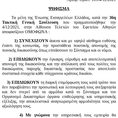
ΨΗΦΙΣΜΑ
Τα μέλη της Ένωσης Εισαγγελέων Ελλάδος, κατά την
36η
Τακτική Γενική Συνέλευση
που πραγματοποιήθηκε την
4/12/2021, στην Αίθουσα Τελετών του Εφετείου Αθηνών
αποφασίζουν ΟΜΟΦΩΝΑ :
1) ΣΥΝΕΧΙΖΟΥΝ
άοκνα και με υψηλό αίσθημα ευθύνης
έναντι της κοινωνίας, την προσπάθεια ποιοτικής απονομής της
ποινικής δικαιοσύνης όπως επιτάσσουν το Σύνταγμα και οι νόμοι.
2) ΕΠΙΔΙΩΚΟΥΝ
την έγκαιρη, εύρυθμη και αποτελεσματική
απονομή της δικαιοσύνης και την απόλαυση από τους πολίτες του
δικαιώματος παροχής δικαστικής προστασίας που αποτελούν
συστατικά στοιχεία κάθε σύγχρονου κράτους δικαίου.
3) ΕΠΙΔΙΩΚΟΥΝ
τη διαρκή επιμόρφωση τους κατά τρόπο που
δεν παραβλάπτει την προσωπική και λειτουργική τους ανεξαρτησία
και δεν στερεί από τα αρμόδια κατά το Σύνταγμα και τον
Οργανισμό Δικαστηρίων όργανα επιθεώρησης και υπηρεσιακής
εξέλιξης, την αποκλειστικά αναγνωρισμένη αρμοδιότητα τους για
αξιολόγηση τους.
4) Με γνώμονα
την υπηρεσιακή τους εμπειρία θα