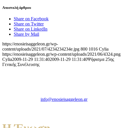
Αποστολή άρθρου
Share on Facebook
Share on Twitter
Share on LinkedIn
Share by Mail
https://enosieisaggeleon.gr/wp-
content/uploads/2021/07/4234234234e.jpg
800
1016
Cylia
https://enosieisaggeleon.gr/wp-content/uploads/2021/06/4324.png
Cylia
2009-11-29 11:31:40
2009-11-29 11:31:40
Ψήφισμα 25ης
Γενικής Συνέλευσης
Ένωση Εισαγγελέων Ελλάδος
Πρώην Σχολή Ευελπίδων,
Κτήριο 16 Aθήνα, 10167
info@enosieisaggeleon.gr
Τηλ.: 213 2156254