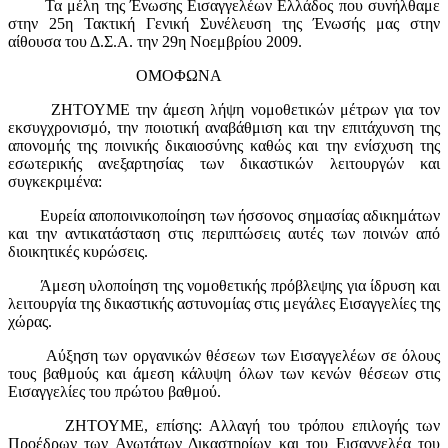
Τα μέλη της Ένωσης Εισαγγελέων Ελλάδος που συνήλθαμε
στην 25η Τακτική Γενική Συνέλευση της Ένωσής μας στην
αίθουσα του Δ.Σ.Α. την 29η Νοεμβρίου 2009.
ΟΜΟΦΩΝΑ
ΖΗΤΟΥΜΕ την άμεση λήψη νομοθετικών μέτρων για τον
εκσυγχρονισμό, την ποιοτική αναβάθμιση και την επιτάχυνση της
απονομής της ποινικής δικαιοσύνης καθώς και την ενίσχυση της
εσωτερικής ανεξαρτησίας των δικαστικών λειτουργών και
συγκεκριμένα:
Ευρεία αποποινικοποίηση των ήσσονος σημασίας αδικημάτων
και την αντικατάσταση στις περιπτώσεις αυτές των ποινών από
διοικητικές κυρώσεις.
Άμεση υλοποίηση της νομοθετικής πρόβλεψης για ίδρυση και
λειτουργία της δικαστικής αστυνομίας στις μεγάλες Εισαγγελίες της
χώρας.
Αύξηση των οργανικών θέσεων των Εισαγγελέων σε όλους
τους βαθμούς και άμεση κάλυψη όλων των κενών θέσεων στις
Εισαγγελίες του πρώτου βαθμού.
ΖΗΤΟΥΜΕ, επίσης: Αλλαγή του τρόπου επιλογής των
Προέδρων των Ανωτάτων Δικαστηρίων και του Εισαγγελέα του