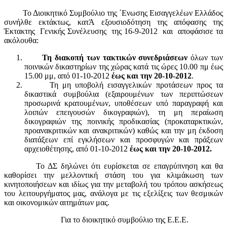
Το Διοικητικό Συμβούλιο της ΄Ενωσης Εισαγγελέων Ελλάδος
συνήλθε εκτάκτως, κατΆ εξουσιοδότηση της απόφασης της
Έκτακτης Γενικής Συνέλευσης της 16-9-2012 και αποφάσισε τα
ακόλουθα:
Τη διακοπή των τακτικών συνεδριάσεων
όλων των
ποινικών δικαστηρίων της χώρας κατά τις ώρες 10.00 πμ έως
15.00 μμ, από 01-10-2012
έως και την 20-10-2012
.
Τη μη υποβολή εισαγγελικών προτάσεων προς τα
δικαστικά συμβούλια (εξαιρουμένων των περιπτώσεων
προσωρινά κρατουμένων, υποθέσεων υπό παραγραφή και
λοιπών επειγουσών δικογραφιών), τη μη περαίωση
δικογραφιών της ποινικής προδικασίας (προκαταρκτικών,
προανακριτικών και ανακριτικών) καθώς και την μη έκδοση
διατάξεων επί εγκλήσεων και προσφυγών και πράξεων
αρχειοθέτησης, από 01-10-2012
έως και την 20-10-2012.
Το ΔΣ δηλώνει ότι ευρίσκεται σε επαγρύπνηση και θα
καθορίσει την μελλοντική στάση του για κλιμάκωση των
κινητοποιήσεων και ιδίως για την μεταβολή του τρόπου ασκήσεως
του λειτουργήματος μας, ανάλογα με τις εξελίξεις των θεσμικών
και οικονομικών αιτημάτων μας.
Για το διοικητικό συμβούλιο της Ε.Ε.Ε.