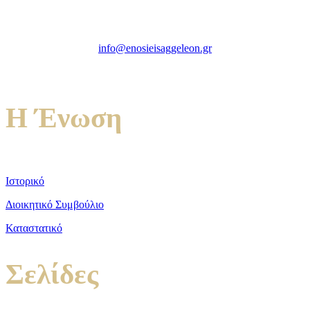
Πρώην Σχολή Ευελπίδων,
Κτήριο 16 Aθήνα, 10167
info@enosieisaggeleon.gr
Τηλ.: 213 2156254
Η Ένωση
Ιστορικό
Διοικητικό Συμβούλιο
Καταστατικό
Σελίδες