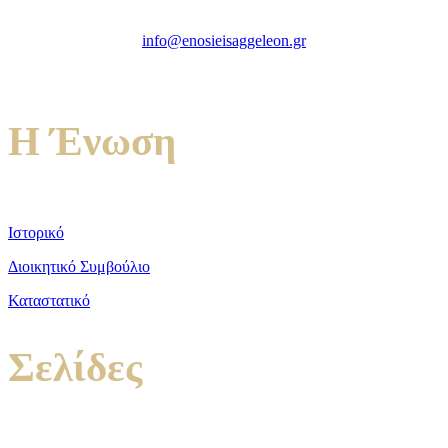
Κτήριο 16 Aθήνα, 10167
info@enosieisaggeleon.gr
Τηλ.: 213 2156254
Η Ένωση
Ιστορικό
Διοικητικό Συμβούλιο
Καταστατικό
Σελίδες