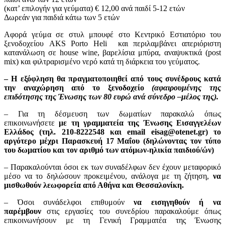
(κατ’ επιλογήν για γεύματα) € 12,00 ανά παιδί 5-12 ετών
Δωρεάν για παιδιά κάτω των 5 ετών
Αφορά γεύμα σε στυλ μπουφέ στο Κεντρικό Εστιατόριο του
ξενοδοχείου AKS Porto Heli και περιλαμβάνει απεριόριστη
κατανάλωση σε house wine, βαρελίσια μπύρα, αναψυκτικά (post
mix) και φιλτραρισμένο νερό κατά τη διάρκεια του γεύματος.
– Η εξόφληση θα πραγματοποιηθεί από τους συνέδρους κατά
την αναχώρηση από το ξενοδοχείο
(αφαιρουμένης της
επιδότησης της Ένωσης των 80 ευρώ ανά σύνεδρο –μέλος της).
– Για τη δέσμευση των δωματίων παρακαλώ όπως
επικοινωνήσετε
με τη γραμματεία της Ένωσης Εισαγγελέων
Ελλάδος (τηλ. 210-8222548 και email eisag@otenet.gr) το
αργότερο μέχρι Παρασκευή 17 Μαΐου (δηλώνοντας τον τύπο
του δωματίου και τον αριθμό των ατόμων-ηλικία παιδιού/ών)
–
Παρακαλούνται όσοι εκ των συναδέλφων δεν έχουν μεταφορικό
μέσο να το δηλώσουν προκειμένου, ανάλογα με τη ζήτηση,
να
μισθωθούν λεωφορεία από Αθήνα και Θεσσαλονίκη.
– Όσοι συνάδελφοι επιθυμούν
να
εισηγηθούν ή να
παρέμβουν
στις εργασίες του συνεδρίου παρακαλούμε όπως
επικοινωνήσουν με τη Γενική Γραμματέα της Ένωσης