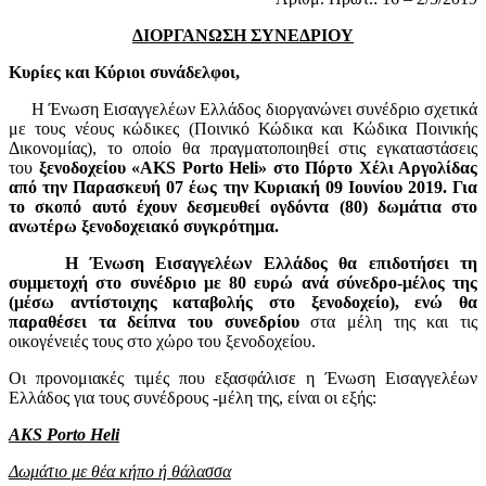
ΔΙΟΡΓΑΝΩΣΗ ΣΥΝΕΔΡΙΟΥ
Κυρίες και Κύριοι συνάδελφοι,
Η Ένωση Εισαγγελέων Ελλάδος διοργανώνει συνέδριο σχετικά
με τους νέους κώδικες (Ποινικό Κώδικα και Κώδικα Ποινικής
Δικονομίας), το οποίο θα πραγματοποιηθεί στις εγκαταστάσεις
του
ξενοδοχείου «AKS Porto Heli» στο Πόρτο Χέλι Αργολίδας
από την Παρασκευή 07 έως την Κυριακή 09 Ιουνίου 2019. Για
το σκοπό αυτό έχουν δεσμευθεί ογδόντα (80) δωμάτια στο
ανωτέρω ξενοδοχειακό συγκρότημα.
H Ένωση Εισαγγελέων Ελλάδος θα επιδοτήσει τη
συμμετοχή στο συνέδριο με 80 ευρώ ανά σύνεδρο-μέλος της
(μέσω αντίστοιχης καταβολής στο ξενοδοχείο), ενώ θα
παραθέσει τα δείπνα του συνεδρίου
στα μέλη της και τις
οικογένειές τους στο χώρο του ξενοδοχείου.
Οι προνομιακές τιμές που εξασφάλισε η Ένωση Εισαγγελέων
Ελλάδος για τους συνέδρους -μέλη της, είναι οι εξής:
AKS Porto Heli
Δωμάτιο με θέα κήπο ή θάλασσα