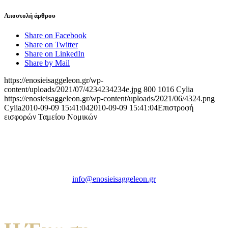
Αποστολή άρθρου
Share on Facebook
Share on Twitter
Share on LinkedIn
Share by Mail
https://enosieisaggeleon.gr/wp-
content/uploads/2021/07/4234234234e.jpg
800
1016
Cylia
https://enosieisaggeleon.gr/wp-content/uploads/2021/06/4324.png
Cylia
2010-09-09 15:41:04
2010-09-09 15:41:04
Επιστροφή
εισφορών Ταμείου Νομικών
Ένωση Εισαγγελέων Ελλάδος
Πρώην Σχολή Ευελπίδων,
Κτήριο 16 Aθήνα, 10167
info@enosieisaggeleon.gr
Τηλ.: 213 2156254