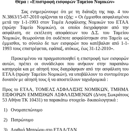
Θέμα : «Επιστροφή εισφορών Ταμείου Νομικών»
Σας ενημερώνουμε ότι με τη διάταξη της παρ. 4 του
Ν.3863/15-07-2010 ορίζονται τα εξής: « Οι έμμισθοι ασφαλισμένοι
μετά την 1-1-1993 στον Τομέα Ασφάλισης Νομικών του ΕΤΑΑ
(πρώην Ταμείο Νομικών), οι οποίοι διεγράφησαν από την
ασφάλιση, σε εκτέλεση αποφάσεων του Δ.Σ. του Ταμείου
Νομικών, θεωρούνται ότι ουδέποτε ασφαλίστηκαν στο Ταμείο ως
έμμισθοι, το σύνολο δε των εισφορών που κατέβαλαν από 1-1-
1993 τους επιστρέφεται, εφάπαξ, ατόκως, έως 31-12-2010».
Προκειμένου να πραγματοποιηθεί η επιστροφή των εισφορών
αυτών, πρέπει οι συνάδελφοι που ανήκουν στην παραπάνω
κατηγορία και με αίτησή τους διαγράφηκαν από την ασφάλιση του
ΕΤΑΑ (πρώην Ταμείου Νομικών), να υποβάλλουν το συντομότερο
δυνατόν με αίτησή τους ή να αποστείλουν ταχυδρομικά :
Προς το ΕΤΑΑ, ΤΟΜΕΑΣ ΑΣΦΑΛΙΣΗΣ ΝΟΜΙΚΩΝ, ΤΜΗΜΑ
ΕΙΣΦΟΡΩΝ ΕΜΜΙΣΘΩΝ ΑΣΦΑΛΙΣΜΕΝΩΝ (Δ/νση Σωκράτους
53 Αθήνα ΤΚ 10431) τα παρακάτω στοιχεία- δικαιολογητικά :
1) Ονοματεπώνυμο
2) Πατρώνυμο
3) Αριθμό Μητρώου στο ΕΤΑΑ/ΤΑΝ