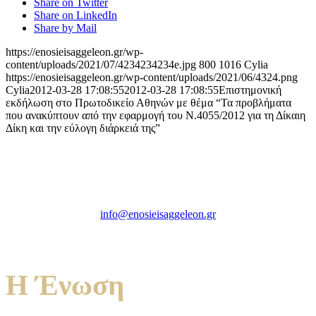
Share on Twitter
Share on LinkedIn
Share by Mail
https://enosieisaggeleon.gr/wp-
content/uploads/2021/07/4234234234e.jpg
800
1016
Cylia
https://enosieisaggeleon.gr/wp-content/uploads/2021/06/4324.png
Cylia
2012-03-28 17:08:55
2012-03-28 17:08:55
Επιστημονική
εκδήλωση στο Πρωτοδικείο Αθηνών με θέμα “Τα προβλήματα
που ανακύπτουν από την εφαρμογή του Ν.4055/2012 για τη Δίκαιη
Δίκη και την εύλογη διάρκειά της”
Ένωση Εισαγγελέων Ελλάδος
Πρώην Σχολή Ευελπίδων,
Κτήριο 16 Aθήνα, 10167
info@enosieisaggeleon.gr
Τηλ.: 213 2156254
Η Ένωση