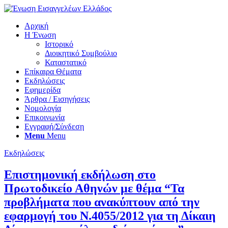
Αρχική
Η Ένωση
Ιστορικό
Διοικητικό Συμβούλιο
Καταστατικό
Επίκαιρα Θέματα
Εκδηλώσεις
Εφημερίδα
Άρθρα / Εισηγήσεις
Νομολογία
Επικοινωνία
Εγγραφή/Σύνδεση
Menu
Menu
Εκδηλώσεις
Επιστημονική εκδήλωση στο
Πρωτοδικείο Αθηνών με θέμα “Τα
προβλήματα που ανακύπτουν από την
εφαρμογή του Ν.4055/2012 για τη Δίκαιη