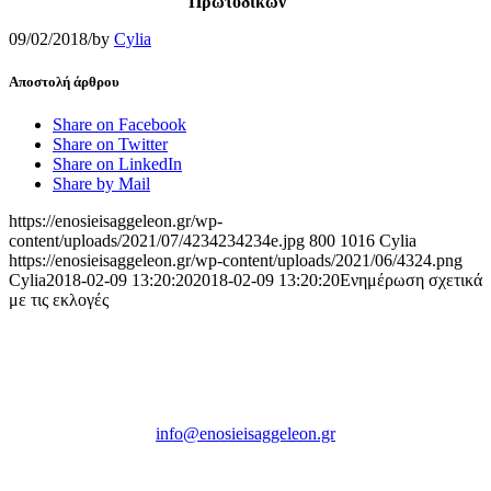
Πρωτοδικών
09/02/2018
/
by
Cylia
Αποστολή άρθρου
Share on Facebook
Share on Twitter
Share on LinkedIn
Share by Mail
https://enosieisaggeleon.gr/wp-
content/uploads/2021/07/4234234234e.jpg
800
1016
Cylia
https://enosieisaggeleon.gr/wp-content/uploads/2021/06/4324.png
Cylia
2018-02-09 13:20:20
2018-02-09 13:20:20
Ενημέρωση σχετικά
με τις εκλογές
Ένωση Εισαγγελέων Ελλάδος
Πρώην Σχολή Ευελπίδων,
Κτήριο 16 Aθήνα, 10167
info@enosieisaggeleon.gr
Τηλ.: 213 2156254