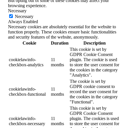
But opting out of some of these cookies may affect your
browsing experience.
Necessary
Necessary
Always Enabled
Necessary cookies are absolutely essential for the website to
function properly. These cookies ensure basic functionalities
and security features of the website, anonymously.
Cookie
Duration
Description
This cookie is set by
GDPR Cookie Consent
cookielawinfo-
11
plugin. The cookie is used
checkbox-analytics
months
to store the user consent for
the cookies in the category
"Analytics".
The cookie is set by
GDPR cookie consent to
cookielawinfo-
11
record the user consent for
checkbox-functional
months
the cookies in the category
"Functional".
This cookie is set by
GDPR Cookie Consent
cookielawinfo-
11
plugin. The cookies is used
checkbox-necessary
months
to store the user consent for