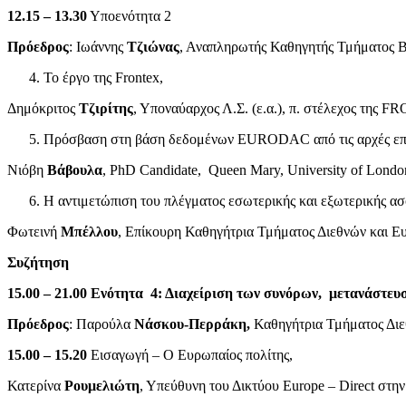
12.15 – 13.30
Υποενότητα 2
Πρόεδρος
: Ιωάννης
Τζιώνας
, Αναπληρωτής Καθηγητής Τμήματος 
Το έργο της Frontex,
Δημόκριτος
Τζιρίτης
, Υποναύαρχος Λ.Σ. (ε.α.), π. στέλεχος της 
Πρόσβαση στη βάση δεδομένων EURODAC από τις αρχές επιβο
Νιόβη
Βάβουλα
, PhD Candidate, Queen Mary, University of Londo
Η αντιμετώπιση του πλέγματος εσωτερικής και εξωτερικής ασ
Φωτεινή
Μπέλλου
, Επίκουρη Καθηγήτρια Τμήματος Διεθνών και 
Συζήτηση
15.00 – 21.00
Ενότητα 4: Διαχείριση των συνόρων, μετανάστευ
Πρόεδρος
: Παρούλα
Νάσκου-Περράκη,
Καθηγήτρια Τμήματος Δι
15.00 – 15.20
Εισαγωγή – Ο Ευρωπαίος πολίτης,
Κατερίνα
Ρουμελιώτη
, Υπεύθυνη του Δικτύου Europe – Direct στη