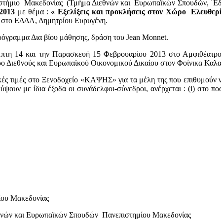
ήμιο Μακεδονίας (Τμήμα Διεθνών και Ευρωπαϊκών Σπουδών, ΄Εδ
 2013
με θέμα :
« Εξελίξεις και προκλήσεις στον Χώρο Ελευθ
 στο ΕΔΔΑ, Δημητρίου Ευρυγένη.
γραμμα Δια βίου μάθησης, δράση του Jean Monnet.
η 14 και την Παρασκευή 15 Φεβρουαρίου 2013 στο Αμφιθέατρο Τ
 Διεθνούς και Ευρωπαϊκού Οικονομικού Δικαίου στον Φοίνικα Καλα
ιμές στο Ξενοδοχείο «ΚΑΨΗΣ» για τα μέλη της που επιθυμούν να λ
ύψουν με ίδια έξοδα οι συνάδελφοι-σύνεδροι, ανέρχεται : (i) στο π
ίου Μακεδονίας
εθνών και Ευρωπαϊκών Σπουδών Πανεπιστημίου Μακεδονίας