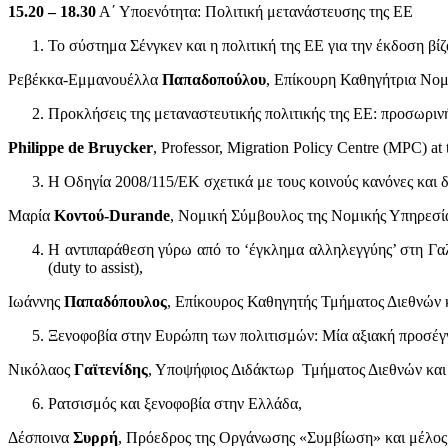
15.20 – 18.30
Α΄ Υποενότητα: Πολιτική μετανάστευσης της ΕΕ
Το σύστημα Σένγκεν και η πολιτική της ΕΕ για την έκδοση βίζ
Ρεβέκκα-Εμμανουέλλα
Παπαδοπούλου
, Επίκουρη Καθηγήτρια Νομ
Προκλήσεις της μεταναστευτικής πολιτικής της ΕΕ: προσωρινή
Philippe
de Bruycker
, Professor, Migration Policy Centre (MPC) at
Η Οδηγία 2008/115/ΕΚ σχετικά με τους κοινούς κανόνες και 
Μαρία
Κοντού-Durande
, Νομική Σύμβουλος της Νομικής Υπηρεσία
Η αντιπαράθεση γύρω από το ‘έγκλημα αλληλεγγύης’ στη Γαλ
(duty to assist),
Ιωάννης
Παπαδόπουλος
, Επίκουρος Καθηγητής Τμήματος Διεθνών
Ξενοφοβία στην Ευρώπη των πολιτισμών: Μία αξιακή προσέγγ
Νικόλαος
Γαϊτενίδης
, Υποψήφιος Διδάκτωρ Τμήματος Διεθνών κα
Ρατσισμός και ξενοφοβία στην Ελλάδα,
Δέσποινα
Συρρή
, Πρόεδρος της Οργάνωσης «Συμβίωση» και μέλος