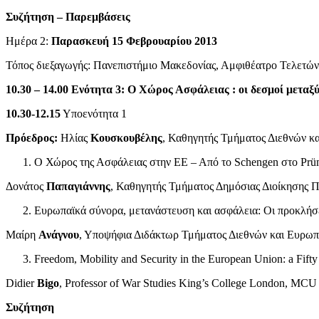
Συζήτηση – Παρεμβάσεις
Ημέρα 2:
Παρασκευή 15 Φεβρουαρίου 2013
Τόπος διεξαγωγής: Πανεπιστήμιο Μακεδονίας, Αμφιθέατρο Τελετών
10.30 – 14.00
Ενότητα 3: Ο Χώρος Ασφάλειας : οι δεσμοί μεταξύ
10.30-12.15
Υποενότητα 1
Πρόεδρος:
Ηλίας
Κουσκουβέλης
, Καθηγητής Τμήματος Διεθνών 
Ο Χώρος της Ασφάλειας στην ΕΕ – Από το Schengen στο Prüm
Δονάτος
Παπαγιάννης
, Καθηγητής Τμήματος Δημόσιας Διοίκησης Π
Ευρωπαϊκά σύνορα, μετανάστευση και ασφάλεια: Οι προκλήσει
Μαίρη
Ανάγνου
, Υποψήφια Διδάκτωρ Τμήματος Διεθνών και Ευρωπ
Freedom, Mobility and Security in the European Union: a Fifty 
Didier
Bigo
, Professor of War Studies King’s College London, MCU R
Συζήτηση