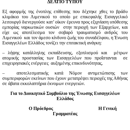
ΔΕΛΤΙΟ ΤΥΠΟΥ
Εξ αφορμής της ένοπλης επίθεσης που δέχτηκε χθες το βράδυ
κλιμάκιο του Λιμενικού το οποίο με επικεφαλής Εισαγγελικό
λειτουργό διενεργούσε κατ’ οίκον έρευνα προς εξιχνίαση υπόθεσης
εμπορίας ναρκωτικών ουσιών στην περιοχή των Εξαρχείων, και
είχε ως αποτέλεσμα τον σοβαρό τραυματισμό ανδρός του
Λιμενικού και τον άμεσο κίνδυνο ζωής του συναδέλφου, η Ένωση
Εισαγγελέων Ελλάδος τονίζει την επιτακτική ανάγκη:
– λήψης κατάλληλης εκπαίδευσης, εξοπλισμού και μέτρων
ατομικής προστασίας των Εισαγγελέων που προΐστανται σε
επιχειρησιακές ενέργειες αυξημένης επικινδυνότητας,
–
αποτελεσματικής κατά Νόμον αντιμετώπισης των
συμπεριφορών εκείνων που έχουν μετατρέψει περιοχές της Αθήνας
σε άβατα εκκολαπτήρια έκνομων ενεργειών.
Για το Διοικητικό Συμβούλιο της Ένωσης Εισαγγελέων
Ελλάδος
Ο Πρόεδρος
Η Γενική
Γραμματέας