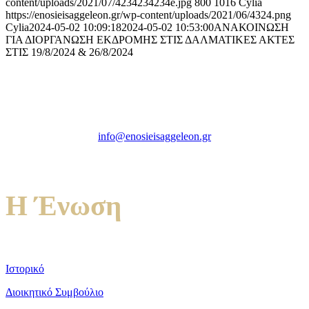
content/uploads/2021/07/4234234234e.jpg
800
1016
Cylia
https://enosieisaggeleon.gr/wp-content/uploads/2021/06/4324.png
Cylia
2024-05-02 10:09:18
2024-05-02 10:53:00
ΑΝΑΚΟΙΝΩΣΗ
ΓΙΑ ΔΙΟΡΓΑΝΩΣΗ ΕΚΔΡΟΜΗΣ ΣΤΙΣ ΔΑΛΜΑΤΙΚΕΣ ΑΚΤΕΣ
ΣΤΙΣ 19/8/2024 & 26/8/2024
Ένωση Εισαγγελέων Ελλάδος
Πρώην Σχολή Ευελπίδων,
Κτήριο 16 Aθήνα, 10167
info@enosieisaggeleon.gr
Τηλ.: 213 2156254
Η Ένωση
Ιστορικό
Διοικητικό Συμβούλιο