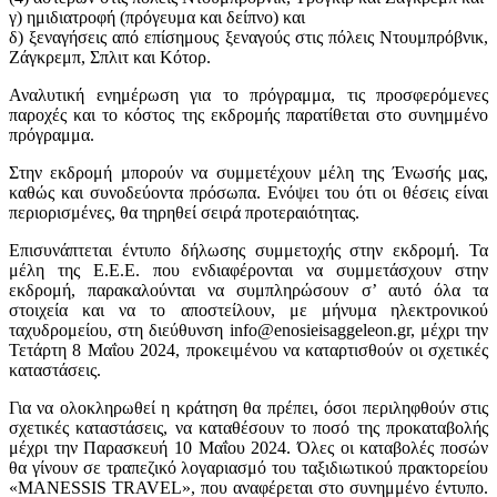
γ) ημιδιατροφή (πρόγευμα και δείπνο) και
δ) ξεναγήσεις από επίσημους ξεναγούς στις πόλεις Ντουμπρόβνικ,
Ζάγκρεμπ, Σπλιτ και Κότορ.
Αναλυτική ενημέρωση για το πρόγραμμα, τις προσφερόμενες
παροχές και το κόστος της εκδρομής παρατίθεται στο συνημμένο
πρόγραμμα.
Στην εκδρομή μπορούν να συμμετέχουν μέλη της Ένωσής μας,
καθώς και συνοδεύοντα πρόσωπα. Ενόψει του ότι οι θέσεις είναι
περιορισμένες, θα τηρηθεί σειρά προτεραιότητας.
Επισυνάπτεται έντυπο δήλωσης συμμετοχής στην εκδρομή. Τα
μέλη της Ε.Ε.Ε. που ενδιαφέρονται να συμμετάσχουν στην
εκδρομή, παρακαλούνται να συμπληρώσουν σ’ αυτό όλα τα
στοιχεία και να το αποστείλουν, με μήνυμα ηλεκτρονικού
ταχυδρομείου, στη διεύθυνση info@enosieisaggeleon.gr, μέχρι την
Τετάρτη 8 Μαΐου 2024, προκειμένου να καταρτισθούν οι σχετικές
καταστάσεις.
Για να ολοκληρωθεί η κράτηση θα πρέπει, όσοι περιληφθούν στις
σχετικές καταστάσεις, να καταθέσουν το ποσό της προκαταβολής
μέχρι την Παρασκευή 10 Μαΐου 2024. Όλες οι καταβολές ποσών
θα γίνουν σε τραπεζικό λογαριασμό του ταξιδιωτικού πρακτορείου
«MANESSIS TRAVEL», που αναφέρεται στο συνημμένο έντυπο.