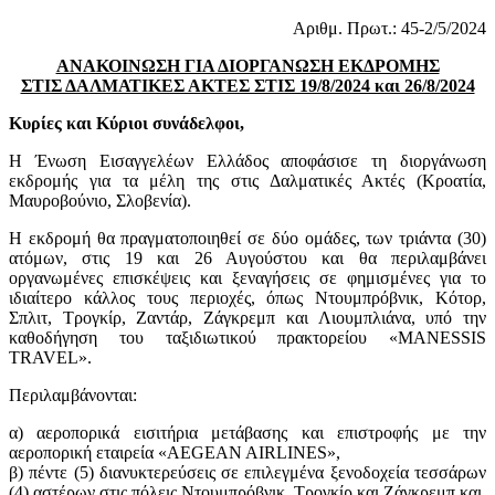
Αριθμ. Πρωτ.: 45-2/5/2024
ΑΝΑΚΟΙΝΩΣΗ ΓΙΑ ΔΙΟΡΓΑΝΩΣΗ ΕΚΔΡΟΜΗΣ
ΣΤΙΣ ΔΑΛΜΑΤΙΚΕΣ ΑΚΤΕΣ ΣΤΙΣ 19/8/2024 και 26/8/2024
Κυρίες και Κύριοι συνάδελφοι,
Η Ένωση Εισαγγελέων Ελλάδος αποφάσισε τη διοργάνωση
εκδρομής για τα μέλη της στις Δαλματικές Ακτές (Κροατία,
Μαυροβούνιο, Σλοβενία).
Η εκδρομή θα πραγματοποιηθεί σε δύο ομάδες, των τριάντα (30)
ατόμων, στις 19 και 26 Αυγούστου και θα περιλαμβάνει
οργανωμένες επισκέψεις και ξεναγήσεις σε φημισμένες για το
ιδιαίτερο κάλλος τους περιοχές, όπως Ντουμπρόβνικ, Κότορ,
Σπλιτ, Τρογκίρ, Ζαντάρ, Ζάγκρεμπ και Λιουμπλιάνα, υπό την
καθοδήγηση του ταξιδιωτικού πρακτορείου «MANESSIS
TRAVEL».
Περιλαμβάνονται:
α) αεροπορικά εισιτήρια μετάβασης και επιστροφής με την
αεροπορική εταιρεία «AEGEAN AIRLINES»,
β) πέντε (5) διανυκτερεύσεις σε επιλεγμένα ξενοδοχεία τεσσάρων
(4) αστέρων στις πόλεις Ντουμπρόβνικ, Τρογκίρ και Ζάγκρεμπ και