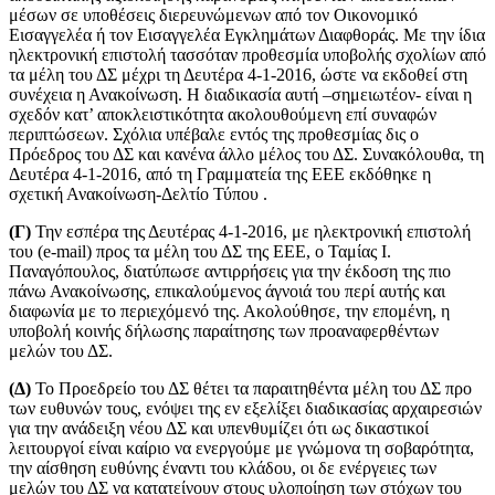
μέσων σε υποθέσεις διερευνώμενων από τον Οικονομικό
Εισαγγελέα ή τον Εισαγγελέα Εγκλημάτων Διαφθοράς. Με την ίδια
ηλεκτρονική επιστολή τασσόταν προθεσμία υποβολής σχολίων από
τα μέλη του ΔΣ μέχρι τη Δευτέρα 4-1-2016, ώστε να εκδοθεί στη
συνέχεια η Ανακοίνωση. Η διαδικασία αυτή –σημειωτέον- είναι η
σχεδόν κατ’ αποκλειστικότητα ακολουθούμενη επί συναφών
περιπτώσεων. Σχόλια υπέβαλε εντός της προθεσμίας δις ο
Πρόεδρος του ΔΣ και κανένα άλλο μέλος του ΔΣ. Συνακόλουθα, τη
Δευτέρα 4-1-2016, από τη Γραμματεία της ΕΕΕ εκδόθηκε η
σχετική Ανακοίνωση-Δελτίο Τύπου .
(Γ)
Την εσπέρα της Δευτέρας 4-1-2016, με ηλεκτρονική επιστολή
του (e-mail) προς τα μέλη του ΔΣ της ΕΕΕ, ο Ταμίας Ι.
Παναγόπουλος, διατύπωσε αντιρρήσεις για την έκδοση της πιο
πάνω Ανακοίνωσης, επικαλούμενος άγνοιά του περί αυτής και
διαφωνία με το περιεχόμενό της. Ακολούθησε, την επομένη, η
υποβολή κοινής δήλωσης παραίτησης των προαναφερθέντων
μελών του ΔΣ.
(Δ)
Το Προεδρείο του ΔΣ θέτει τα παραιτηθέντα μέλη του ΔΣ προ
των ευθυνών τους, ενόψει της εν εξελίξει διαδικασίας αρχαιρεσιών
για την ανάδειξη νέου ΔΣ και υπενθυμίζει ότι ως δικαστικοί
λειτουργοί είναι καίριο να ενεργούμε με γνώμονα τη σοβαρότητα,
την αίσθηση ευθύνης έναντι του κλάδου, οι δε ενέργειες των
μελών του ΔΣ να κατατείνουν στους υλοποίηση των στόχων του