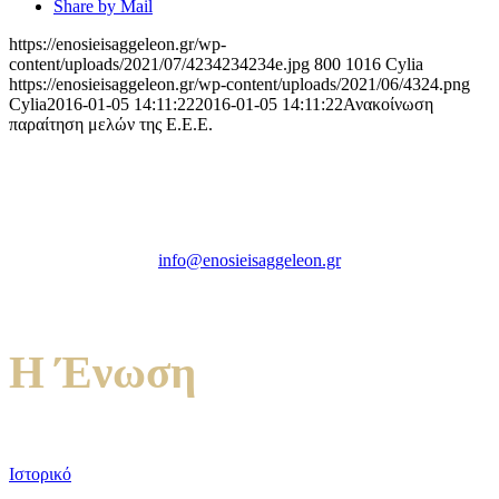
Share by Mail
https://enosieisaggeleon.gr/wp-
content/uploads/2021/07/4234234234e.jpg
800
1016
Cylia
https://enosieisaggeleon.gr/wp-content/uploads/2021/06/4324.png
Cylia
2016-01-05 14:11:22
2016-01-05 14:11:22
Ανακοίνωση
παραίτηση μελών της Ε.Ε.Ε.
Ένωση Εισαγγελέων Ελλάδος
Πρώην Σχολή Ευελπίδων,
Κτήριο 16 Aθήνα, 10167
info@enosieisaggeleon.gr
Τηλ.: 213 2156254
Η Ένωση
Ιστορικό