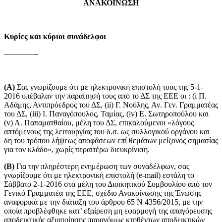
ΑΝΑΚΟΙΝΩΣΗ
Κυρίες και κύριοι συνάδελφοι
————-
(Α)
Σας γνωρίζουμε ότι με ηλεκτρονική επιστολή τους της 5-1-
2016 υπέβαλαν την παραίτησή τους από το ΔΣ της ΕΕΕ οι : (i Π.
Αδάμης, Αντιπρόεδρος του ΔΣ, (ii) Γ. Νούλης, Αν. Γεν. Γραμματέας
του ΔΣ, (iii) Ι. Παναγόπουλος, Ταμίας, (iv) Ε. Σωτηροπούλου και
(v) Α. Παπαματθαίου, μέλη του ΔΣ, επικαλούμενοι «λόγους
απτόμενους της λειτουργίας του δ.σ. ως συλλογικού οργάνου και
δη του τρόπου λήψεως αποφάσεων επί θεμάτων μείζονος σημασίας
για τον κλάδο», χωρίς περαιτέρω διευκρίνιση.
(Β)
Για την πληρέστερη ενημέρωση των συναδέλφων, σας
γνωρίζουμε ότι με ηλεκτρονική επιστολή (e-mail) εστάλη το
Σάββατο 2-1-2016 στα μέλη του Διοικητικού Συμβουλίου από τον
Γενικό Γραμματέα της ΕΕΕ, σχέδιο Ανακοίνωσης της Ένωσης
αναφορικά με την διάταξη του άρθρου 65 Ν 4356/2015, με την
οποία προβλέφθηκε κατ’ εξαίρεση μη εφαρμογή της απαγόρευσης
αποδεικτικής αξιοποίησης παρανόμως κτηθέντων αποδεικτικών