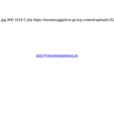
.jpg
800
1016
Cylia
https://enosieisaggeleon.gr/wp-content/uploads/2
Ένωση Εισαγγελέων Ελλάδος
Πρώην Σχολή Ευελπίδων,
Κτήριο 16 Aθήνα, 10167
info@enosieisaggeleon.gr
Τηλ.: 213 2156254