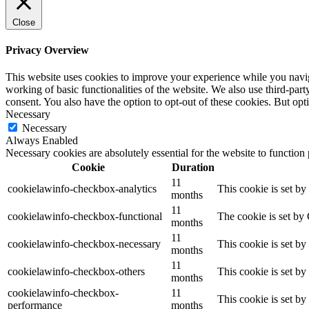
Close
Privacy Overview
This website uses cookies to improve your experience while you navigat
working of basic functionalities of the website. We also use third-pa
consent. You also have the option to opt-out of these cookies. But op
Necessary
Necessary
Always Enabled
Necessary cookies are absolutely essential for the website to function
Cookie
Duration
11
cookielawinfo-checkbox-analytics
This cookie is set b
months
11
cookielawinfo-checkbox-functional
The cookie is set by
months
11
cookielawinfo-checkbox-necessary
This cookie is set b
months
11
cookielawinfo-checkbox-others
This cookie is set b
months
cookielawinfo-checkbox-
11
This cookie is set b
performance
months