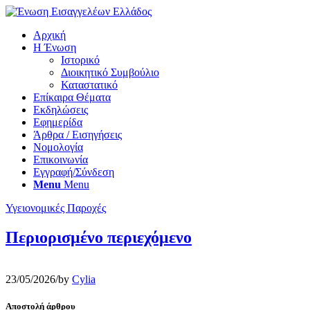
Αρχική
Η Ένωση
Ιστορικό
Διοικητικό Συμβούλιο
Καταστατικό
Επίκαιρα Θέματα
Εκδηλώσεις
Εφημερίδα
Άρθρα / Εισηγήσεις
Νομολογία
Επικοινωνία
Εγγραφή/Σύνδεση
Menu
Menu
Υγειονομικές Παροχές
Περιορισμένο περιεχόμενο
23/05/2026
/
by
Cylia
Αποστολή άρθρου