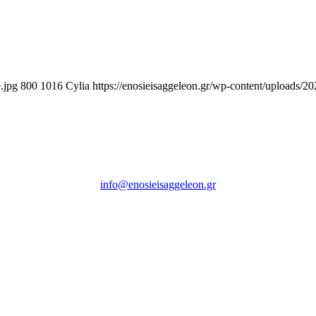
.jpg
800
1016
Cylia
https://enosieisaggeleon.gr/wp-content/uploads/2
Ένωση Εισαγγελέων Ελλάδος
Πρώην Σχολή Ευελπίδων,
Κτήριο 16 Aθήνα, 10167
info@enosieisaggeleon.gr
Τηλ.: 213 2156254