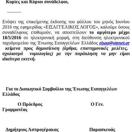
Κυρίες και Κύριοι συνάδελφοι,
———
Ενόψει της επικείμενης έκδοσης του φύλλου του μηνός Ιουνίου
2016 της εφημερίδας «ΕΙΣΑΓΓΕΛΙΚΟΣ ΛΟΓΟΣ», καλούμε όσους
συναδέλφους επιθυμούν, να αποστείλουν
το αργότερο μέχρι
18/5/2016
σε ηλεκτρονική μορφή, στη διεύθυνση ηλεκτρονικού
ταχυδρομείου της Ένωσης Εισαγγελέων Ελλάδος
eisag@otenet.gr
κείμενα προς δημοσίευση (άρθρα, επιστημονικές μελέτες,
σχολιασμό νομολογίας) με την παράκληση να μην είμαι
ιδιαίτερα εκτενή.
Για το Διοικητικό Συμβούλιο της Ένωσης Εισαγγελέων
Ελλάδος
Ο Πρόεδρος
O
Γεν.
Γραμματέας
Δημήτριος Ασπρογέρακας Παρασκευάς