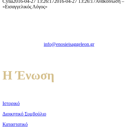
Cylia
2016-04-27 13:26:17
2016-04-27 13:26:17
Ανακοίνωση –
«Εισαγγελικός Λόγος»
Ένωση Εισαγγελέων Ελλάδος
Πρώην Σχολή Ευελπίδων,
Κτήριο 16 Aθήνα, 10167
info@enosieisaggeleon.gr
Τηλ.: 213 2156254
Η Ένωση
Ιστορικό
Διοικητικό Συμβούλιο
Καταστατικό